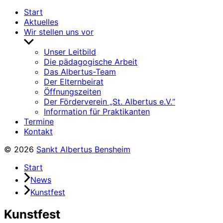
Start
Aktuelles
Wir stellen uns vor
Untermenü
anzeigen
Unser Leitbild
Die pädagogische Arbeit
Das Albertus-Team
Der Elternbeirat
Öffnungszeiten
Der Förderverein „St. Albertus e.V.“
Information für Praktikanten
Termine
Kontakt
© 2026
Sankt Albertus Bensheim
Start
News
Kunstfest
Kunstfest