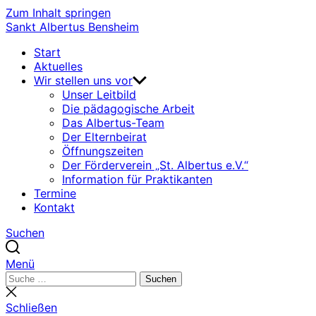
Zum Inhalt springen
Sankt Albertus Bensheim
Start
Aktuelles
Wir stellen uns vor
Unser Leitbild
Die pädagogische Arbeit
Das Albertus-Team
Der Elternbeirat
Öffnungszeiten
Der Förderverein „St. Albertus e.V.“
Information für Praktikanten
Termine
Kontakt
Suchen
Menü
Suchen
Suchen
nach:
Suche
schließen
Schließen