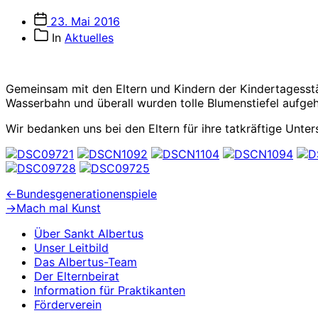
Veröffentlichungsdatum
23. Mai 2016
Beitragskategorien
In
Aktuelles
Gemeinsam mit den Eltern und Kindern der Kindertagesstä
Wasserbahn und überall wurden tolle Blumenstiefel aufge
Wir bedanken uns bei den Eltern für ihre tatkräftige Unter
Beitragsnavigation
Vorheriger
←
Bundesgenerationenspiele
Beitrag:
Nächster
→
Mach mal Kunst
Beitrag:
Über Sankt Albertus
Unser Leitbild
Das Albertus-Team
Der Elternbeirat
Information für Praktikanten
Förderverein