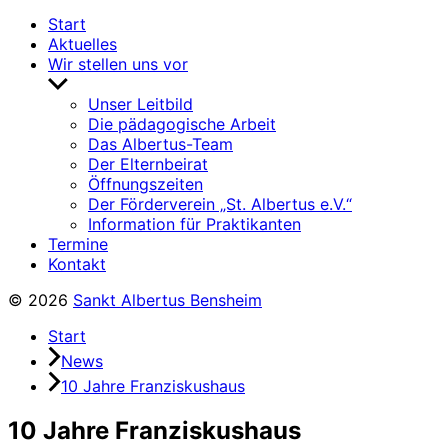
Start
Aktuelles
Wir stellen uns vor
Untermenü
anzeigen
Unser Leitbild
Die pädagogische Arbeit
Das Albertus-Team
Der Elternbeirat
Öffnungszeiten
Der Förderverein „St. Albertus e.V.“
Information für Praktikanten
Termine
Kontakt
© 2026
Sankt Albertus Bensheim
Start
News
10 Jahre Franziskushaus
10 Jahre Franziskushaus