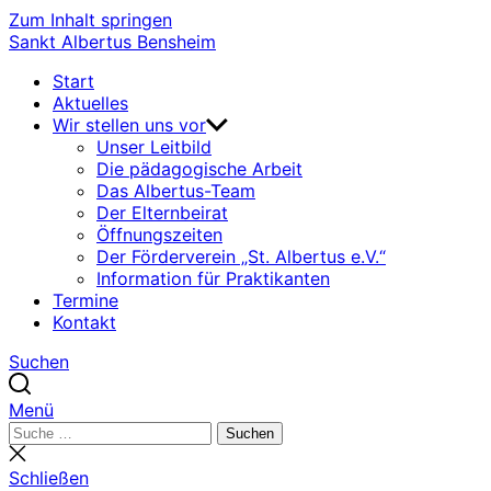
Zum Inhalt springen
Sankt Albertus Bensheim
Start
Aktuelles
Wir stellen uns vor
Unser Leitbild
Die pädagogische Arbeit
Das Albertus-Team
Der Elternbeirat
Öffnungszeiten
Der Förderverein „St. Albertus e.V.“
Information für Praktikanten
Termine
Kontakt
Suchen
Menü
Suchen
Suchen
nach:
Suche
schließen
Schließen