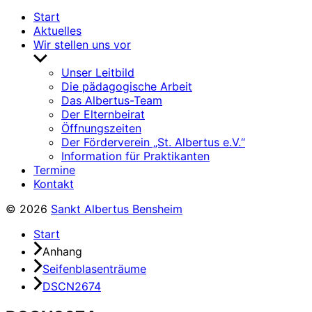
Start
Aktuelles
Wir stellen uns vor
Untermenü
anzeigen
Unser Leitbild
Die pädagogische Arbeit
Das Albertus-Team
Der Elternbeirat
Öffnungszeiten
Der Förderverein „St. Albertus e.V.“
Information für Praktikanten
Termine
Kontakt
© 2026
Sankt Albertus Bensheim
Start
Anhang
Seifenblasenträume
DSCN2674