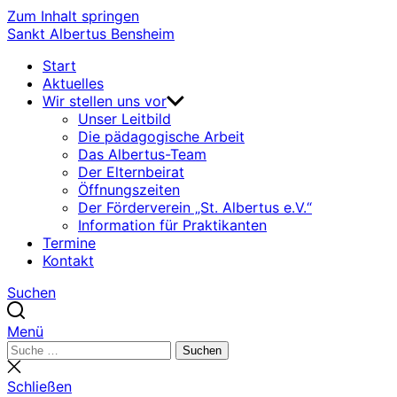
Zum Inhalt springen
Sankt Albertus Bensheim
Start
Aktuelles
Wir stellen uns vor
Unser Leitbild
Die pädagogische Arbeit
Das Albertus-Team
Der Elternbeirat
Öffnungszeiten
Der Förderverein „St. Albertus e.V.“
Information für Praktikanten
Termine
Kontakt
Suchen
Menü
Suchen
Suchen
nach:
Suche
schließen
Schließen