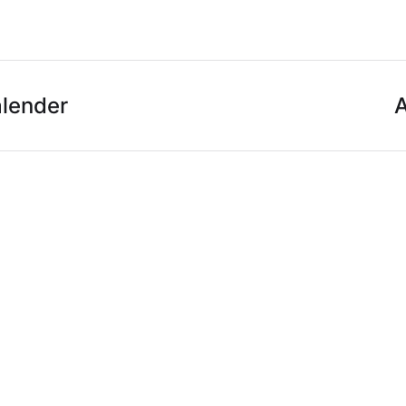
lender
A