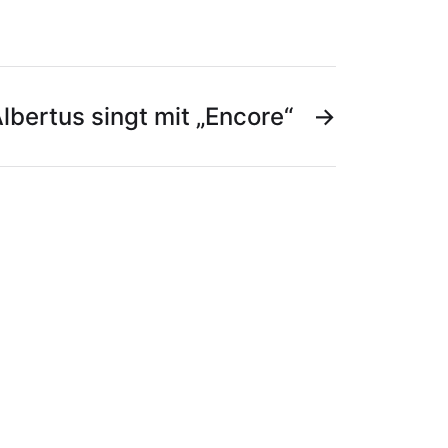
lbertus singt mit „Encore“
→