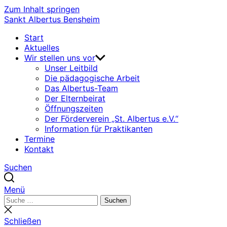
Zum Inhalt springen
Sankt Albertus Bensheim
Start
Aktuelles
Wir stellen uns vor
Unser Leitbild
Die pädagogische Arbeit
Das Albertus-Team
Der Elternbeirat
Öffnungszeiten
Der Förderverein „St. Albertus e.V.“
Information für Praktikanten
Termine
Kontakt
Suchen
Menü
Suchen
Suchen
nach:
Suche
schließen
Schließen