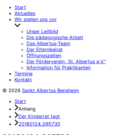
Start
Aktuelles
Wir stellen uns vor
Untermenü
anzeigen
Unser Leitbild
Die pädagogische Arbeit
Das Albertus-Team
Der Elternbeirat
Öffnungszeiten
Der Förderverein „St. Albertus e.V.“
Information für Praktikanten
Termine
Kontakt
© 2026
Sankt Albertus Bensheim
Start
Anhang
Der Kinderrat tagt
20180124_095730