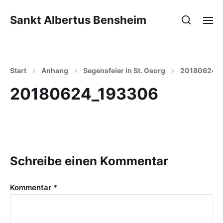
Sankt Albertus Bensheim
Start
Anhang
Segensfeier in St. Georg
20180624_
20180624_193306
Schreibe einen Kommentar
Kommentar
*