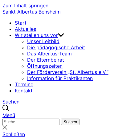
Zum Inhalt springen
Sankt Albertus Bensheim
Start
Aktuelles
Wir stellen uns vor
Unser Leitbild
Die pädagogische Arbeit
Das Albertus-Team
Der Elternbeirat
Öffnungszeiten
Der Förderverein „St. Albertus e.V.“
Information für Praktikanten
Termine
Kontakt
Suchen
Menü
Suchen
Suchen
nach:
Suche
schließen
Schließen