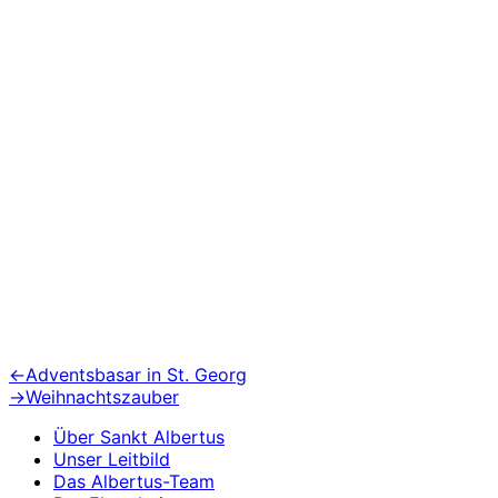
Beitragsnavigation
Vorheriger
←
Adventsbasar in St. Georg
Beitrag:
Nächster
→
Weihnachtszauber
Beitrag:
Über Sankt Albertus
Unser Leitbild
Das Albertus-Team