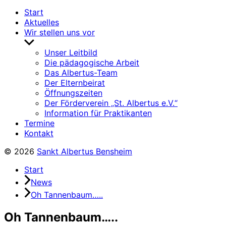
Start
Aktuelles
Wir stellen uns vor
Untermenü
anzeigen
Unser Leitbild
Die pädagogische Arbeit
Das Albertus-Team
Der Elternbeirat
Öffnungszeiten
Der Förderverein „St. Albertus e.V.“
Information für Praktikanten
Termine
Kontakt
© 2026
Sankt Albertus Bensheim
Start
News
Oh Tannenbaum…..
Oh Tannenbaum…..