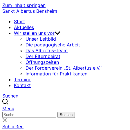
Zum Inhalt springen
Sankt Albertus Bensheim
Start
Aktuelles
Wir stellen uns vor
Unser Leitbild
Die pädagogische Arbeit
Das Albertus-Team
Der Elternbeirat
Öffnungszeiten
Der Förderverein „St. Albertus e.V.“
Information für Praktikanten
Termine
Kontakt
Suchen
Menü
Suchen
Suchen
nach:
Suche
schließen
Schließen