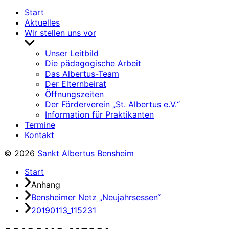
Start
Aktuelles
Wir stellen uns vor
Untermenü
anzeigen
Unser Leitbild
Die pädagogische Arbeit
Das Albertus-Team
Der Elternbeirat
Öffnungszeiten
Der Förderverein „St. Albertus e.V.“
Information für Praktikanten
Termine
Kontakt
© 2026
Sankt Albertus Bensheim
Start
Anhang
Bensheimer Netz „Neujahrsessen“
20190113_115231