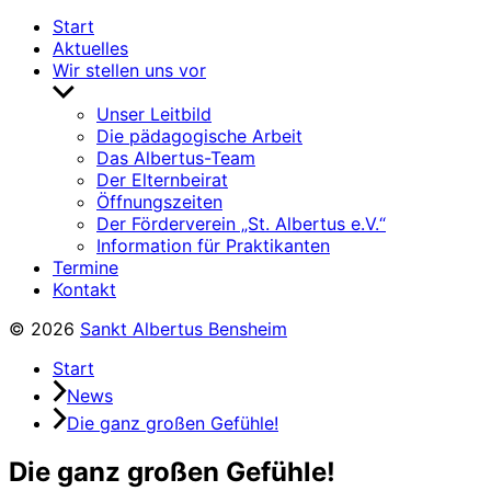
Start
Aktuelles
Wir stellen uns vor
Untermenü
anzeigen
Unser Leitbild
Die pädagogische Arbeit
Das Albertus-Team
Der Elternbeirat
Öffnungszeiten
Der Förderverein „St. Albertus e.V.“
Information für Praktikanten
Termine
Kontakt
© 2026
Sankt Albertus Bensheim
Start
News
Die ganz großen Gefühle!
Die ganz großen Gefühle!