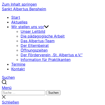
Zum Inhalt springen
Sankt Albertus Bensheim
Start
Aktuelles
Wir stellen uns vor
Unser Leitbild
Die pädagogische Arbeit
Das Albertus-Team
Der Elternbeirat
Öffnungszeiten
Der Förderverein „St. Albertus e.V.“
Information für Praktikanten
Termine
Kontakt
Suchen
Menü
Suchen
Suchen
nach:
Suche
schließen
Schließen