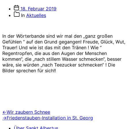
Veröffentlichungsdatum
18. Februar 2019
Beitragskategorien
In
Aktuelles
In der Wörterbande sind wir mal den „ganz großen
Gefühlen “ auf den Grund gegangen! Freude, Glück, Wut,
Trauer! Und wie ist das mit den Tränen ! Wie “
Regentropfen, die aus den Augen der Menschen
kommen“, die „nach stillem Wasser schmecken“, besser
wäre, sie würden „nach Teezucker schmecken“ ! Die
Bilder sprechen für sich!!
Beitragsnavigation
Vorheriger
←
Wir zaubern Schnee
Beitrag:
Nächster
→
Friedenstauben-Installation in St. Georg
Beitrag:
Über Sankt Albertus