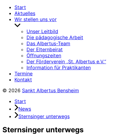
Start
Aktuelles
Wir stellen uns vor
Untermenü
anzeigen
Unser Leitbild
Die pädagogische Arbeit
Das Albertus-Team
Der Elternbeirat
Öffnungszeiten
Der Förderverein „St. Albertus e.V.“
Information für Praktikanten
Termine
Kontakt
© 2026
Sankt Albertus Bensheim
Start
News
Sternsinger unterwegs
Sternsinger unterwegs