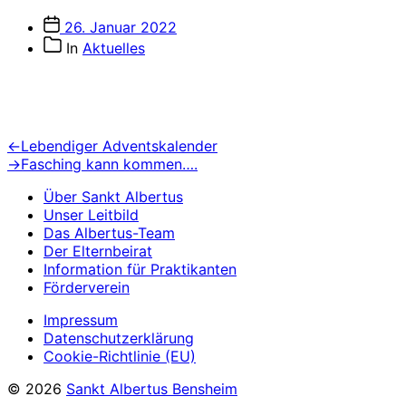
Veröffentlichungsdatum
26. Januar 2022
Beitragskategorien
In
Aktuelles
Beitragsnavigation
Vorheriger
←
Lebendiger Adventskalender
Beitrag:
Nächster
→
Fasching kann kommen….
Beitrag:
Über Sankt Albertus
Unser Leitbild
Das Albertus-Team
Der Elternbeirat
Information für Praktikanten
Förderverein
Impressum
Datenschutzerklärung
Cookie-Richtlinie (EU)
© 2026
Sankt Albertus Bensheim