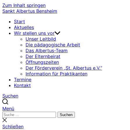
Zum Inhalt springen
Sankt Albertus Bensheim
Start
Aktuelles
Wir stellen uns vor
Unser Leitbild
Die pädagogische Arbeit
Das Albertus-Team
Der Elternbeirat
Öffnungszeiten
Der Förderverein „St. Albertus e.V.“
Information für Praktikanten
Termine
Kontakt
Suchen
Menü
Suchen
Suchen
nach:
Suche
schließen
Schließen