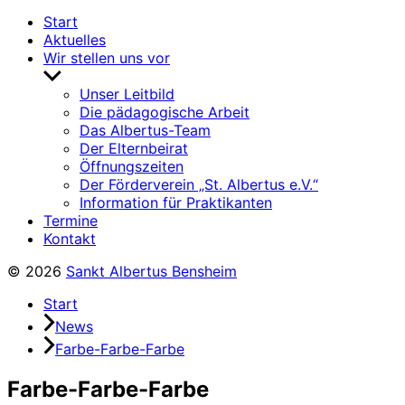
Start
Aktuelles
Wir stellen uns vor
Untermenü
anzeigen
Unser Leitbild
Die pädagogische Arbeit
Das Albertus-Team
Der Elternbeirat
Öffnungszeiten
Der Förderverein „St. Albertus e.V.“
Information für Praktikanten
Termine
Kontakt
© 2026
Sankt Albertus Bensheim
Start
News
Farbe-Farbe-Farbe
Farbe-Farbe-Farbe