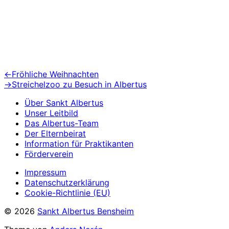
Beitragsnavigation
Vorheriger
←
Fröhliche Weihnachten
Beitrag:
Nächster
→
Streichelzoo zu Besuch in Albertus
Beitrag:
Über Sankt Albertus
Unser Leitbild
Das Albertus-Team
Der Elternbeirat
Information für Praktikanten
Förderverein
Impressum
Datenschutzerklärung
Cookie-Richtlinie (EU)
© 2026
Sankt Albertus Bensheim