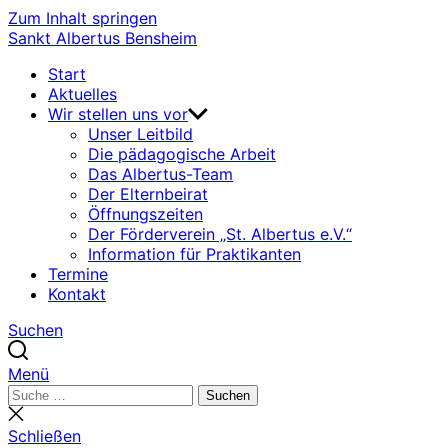
Zum Inhalt springen
Sankt Albertus Bensheim
Start
Aktuelles
Wir stellen uns vor
Unser Leitbild
Die pädagogische Arbeit
Das Albertus-Team
Der Elternbeirat
Öffnungszeiten
Der Förderverein „St. Albertus e.V.“
Information für Praktikanten
Termine
Kontakt
Suchen
Menü
Suchen
Suchen
nach:
Suche
schließen
Schließen