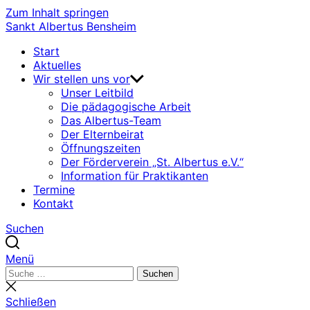
Zum Inhalt springen
Sankt Albertus Bensheim
Start
Aktuelles
Wir stellen uns vor
Unser Leitbild
Die pädagogische Arbeit
Das Albertus-Team
Der Elternbeirat
Öffnungszeiten
Der Förderverein „St. Albertus e.V.“
Information für Praktikanten
Termine
Kontakt
Suchen
Menü
Suchen
Suchen
nach:
Suche
schließen
Schließen