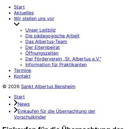
Start
Aktuelles
Wir stellen uns vor
Untermenü
anzeigen
Unser Leitbild
Die pädagogische Arbeit
Das Albertus-Team
Der Elternbeirat
Öffnungszeiten
Der Förderverein „St. Albertus e.V.“
Information für Praktikanten
Termine
Kontakt
© 2026
Sankt Albertus Bensheim
Start
News
Einkaufen für die Übernachtung der
Vorschulkinder