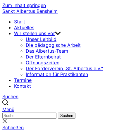
Zum Inhalt springen
Sankt Albertus Bensheim
Start
Aktuelles
Wir stellen uns vor
Unser Leitbild
Die pädagogische Arbeit
Das Albertus-Team
Der Elternbeirat
Öffnungszeiten
Der Förderverein „St. Albertus e.V.“
Information für Praktikanten
Termine
Kontakt
Suchen
Menü
Suchen
Suchen
nach:
Suche
schließen
Schließen