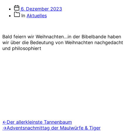
Veröffentlichungsdatum
6. Dezember 2023
Beitragskategorien
In
Aktuelles
Bald feiern wir Weihnachten…in der Bibelbande haben
wir über die Bedeutung von Weihnachten nachgedacht
und philosophiert
Beitragsnavigation
Vorheriger
←
Der allerkleinste Tannenbaum
Beitrag:
Nächster
→
Adventsnachmittag der Maulwürfe & Tiger