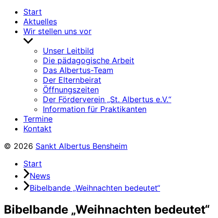
Start
Aktuelles
Wir stellen uns vor
Untermenü
anzeigen
Unser Leitbild
Die pädagogische Arbeit
Das Albertus-Team
Der Elternbeirat
Öffnungszeiten
Der Förderverein „St. Albertus e.V.“
Information für Praktikanten
Termine
Kontakt
© 2026
Sankt Albertus Bensheim
Start
News
Bibelbande „Weihnachten bedeutet“
Bibelbande „Weihnachten bedeutet“