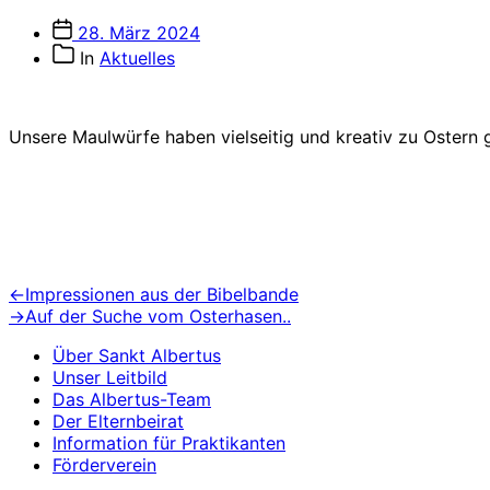
Veröffentlichungsdatum
28. März 2024
Beitragskategorien
In
Aktuelles
Unsere Maulwürfe haben vielseitig und kreativ zu Ostern
Beitragsnavigation
Vorheriger
←
Impressionen aus der Bibelbande
Beitrag:
Nächster
→
Auf der Suche vom Osterhasen..
Beitrag:
Über Sankt Albertus
Unser Leitbild
Das Albertus-Team
Der Elternbeirat
Information für Praktikanten
Förderverein