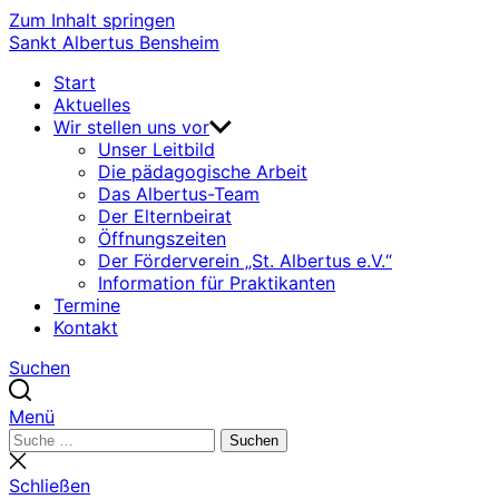
Zum Inhalt springen
Sankt Albertus Bensheim
Start
Aktuelles
Wir stellen uns vor
Unser Leitbild
Die pädagogische Arbeit
Das Albertus-Team
Der Elternbeirat
Öffnungszeiten
Der Förderverein „St. Albertus e.V.“
Information für Praktikanten
Termine
Kontakt
Suchen
Menü
Suchen
Suchen
nach:
Suche
schließen
Schließen