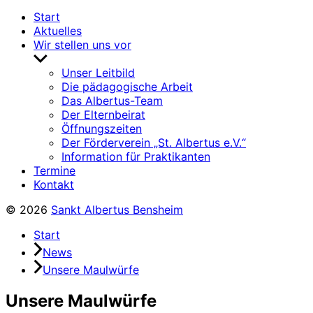
Start
Aktuelles
Wir stellen uns vor
Untermenü
anzeigen
Unser Leitbild
Die pädagogische Arbeit
Das Albertus-Team
Der Elternbeirat
Öffnungszeiten
Der Förderverein „St. Albertus e.V.“
Information für Praktikanten
Termine
Kontakt
© 2026
Sankt Albertus Bensheim
Start
News
Unsere Maulwürfe
Unsere Maulwürfe