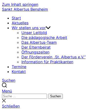
Zum Inhalt springen
Sankt Albertus Bensheim
Start
Aktuelles
Wir stellen uns vor
Unser Leitbild
Die pädagogische Arbeit
Das Albertus-Team
Der Elternbeirat
Öffnungszeiten
Der Förderverein „St. Albertus e.V.“
Information für Praktikanten
Termine
Kontakt
Suchen
Menü
Suchen
Suchen
nach:
Suche
schließen
Schließen