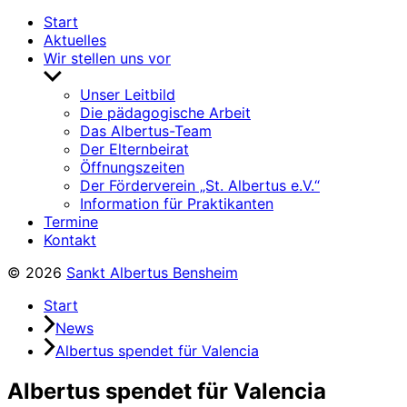
Start
Aktuelles
Wir stellen uns vor
Untermenü
anzeigen
Unser Leitbild
Die pädagogische Arbeit
Das Albertus-Team
Der Elternbeirat
Öffnungszeiten
Der Förderverein „St. Albertus e.V.“
Information für Praktikanten
Termine
Kontakt
© 2026
Sankt Albertus Bensheim
Start
News
Albertus spendet für Valencia
Albertus spendet für Valencia