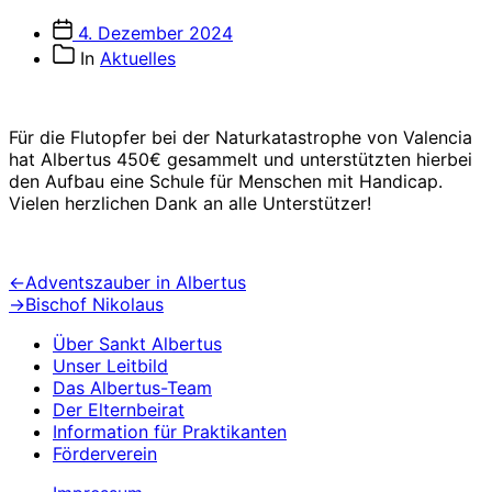
Veröffentlichungsdatum
4. Dezember 2024
Beitragskategorien
In
Aktuelles
Für die Flutopfer bei der Naturkatastrophe von Valencia
hat Albertus 450€ gesammelt und unterstützten hierbei
den Aufbau eine Schule für Menschen mit Handicap.
Vielen herzlichen Dank an alle Unterstützer!
Beitragsnavigation
Vorheriger
←
Adventszauber in Albertus
Beitrag:
Nächster
→
Bischof Nikolaus
Beitrag:
Über Sankt Albertus
Unser Leitbild
Das Albertus-Team
Der Elternbeirat
Information für Praktikanten
Förderverein