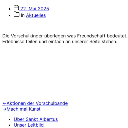
Veröffentlichungsdatum
22. Mai 2025
Beitragskategorien
In
Aktuelles
Die Vorschulkinder überlegen was Freundschaft bedeutet, 
Erlebnisse teilen und einfach an unserer Seite stehen.
Beitragsnavigation
Vorheriger
←
Aktionen der Vorschulbande
Beitrag:
Nächster
→
Mach mal Kunst
Beitrag:
Über Sankt Albertus
Unser Leitbild