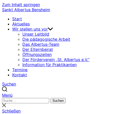
Zum Inhalt springen
Sankt Albertus Bensheim
Start
Aktuelles
Wir stellen uns vor
Unser Leitbild
Die pädagogische Arbeit
Das Albertus-Team
Der Elternbeirat
Öffnungszeiten
Der Förderverein „St. Albertus e.V.“
Information für Praktikanten
Termine
Kontakt
Suchen
Menü
Suchen
Suchen
nach:
Suche
schließen
Schließen