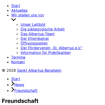
Start
Aktuelles
Wir stellen uns vor
Untermenü
anzeigen
Unser Leitbild
Die pädagogische Arbeit
Das Albertus-Team
Der Elternbeirat
Öffnungszeiten
Der Förderverein „St. Albertus e.V.“
Information für Praktikanten
Termine
Kontakt
© 2026
Sankt Albertus Bensheim
Start
News
Freundschaft
Freundschaft