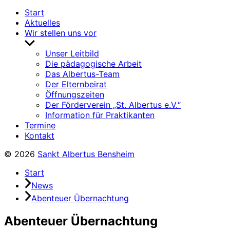
Start
Aktuelles
Wir stellen uns vor
Untermenü
anzeigen
Unser Leitbild
Die pädagogische Arbeit
Das Albertus-Team
Der Elternbeirat
Öffnungszeiten
Der Förderverein „St. Albertus e.V.“
Information für Praktikanten
Termine
Kontakt
© 2026
Sankt Albertus Bensheim
Start
News
Abenteuer Übernachtung
Abenteuer Übernachtung