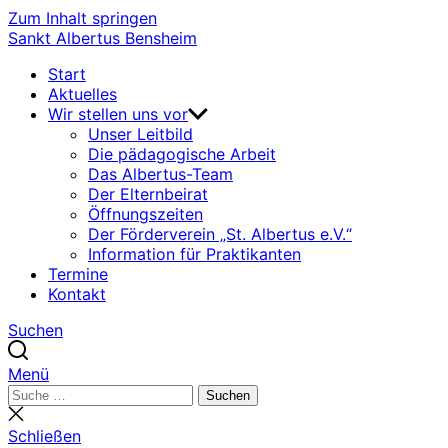
Zum Inhalt springen
Sankt Albertus Bensheim
Start
Aktuelles
Wir stellen uns vor
Unser Leitbild
Die pädagogische Arbeit
Das Albertus-Team
Der Elternbeirat
Öffnungszeiten
Der Förderverein „St. Albertus e.V.“
Information für Praktikanten
Termine
Kontakt
Suchen
Menü
Suchen
Suchen
nach:
Suche
schließen
Schließen