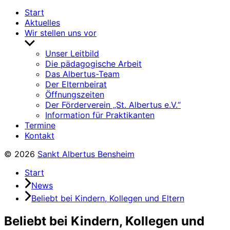
Start
Aktuelles
Wir stellen uns vor
Untermenü
anzeigen
Unser Leitbild
Die pädagogische Arbeit
Das Albertus-Team
Der Elternbeirat
Öffnungszeiten
Der Förderverein „St. Albertus e.V.“
Information für Praktikanten
Termine
Kontakt
© 2026
Sankt Albertus Bensheim
Start
News
Beliebt bei Kindern, Kollegen und Eltern
Beliebt bei Kindern, Kollegen und