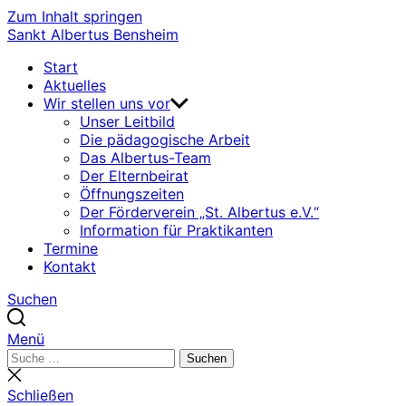
Zum Inhalt springen
Sankt Albertus Bensheim
Start
Aktuelles
Wir stellen uns vor
Unser Leitbild
Die pädagogische Arbeit
Das Albertus-Team
Der Elternbeirat
Öffnungszeiten
Der Förderverein „St. Albertus e.V.“
Information für Praktikanten
Termine
Kontakt
Suchen
Menü
Suchen
Suchen
nach:
Suche
schließen
Schließen