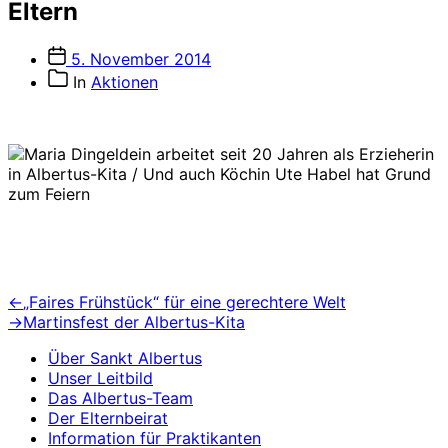
Eltern
Veröffentlichungsdatum
5. November 2014
Beitragskategorien
In
Aktionen
Beitragsnavigation
Vorheriger
←
„Faires Frühstück“ für eine gerechtere Welt
Beitrag:
Nächster
→
Martinsfest der Albertus-Kita
Beitrag:
Über Sankt Albertus
Unser Leitbild
Das Albertus-Team
Der Elternbeirat
Information für Praktikanten