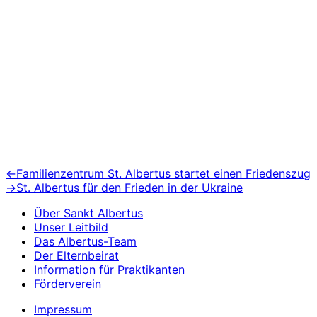
Beitragsnavigation
Vorheriger
←
Familienzentrum St. Albertus startet einen Friedenszug
Beitrag:
Nächster
→
St. Albertus für den Frieden in der Ukraine
Beitrag:
Über Sankt Albertus
Unser Leitbild
Das Albertus-Team
Der Elternbeirat
Information für Praktikanten
Förderverein
Impressum