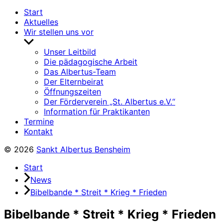
Start
Aktuelles
Wir stellen uns vor
Untermenü
anzeigen
Unser Leitbild
Die pädagogische Arbeit
Das Albertus-Team
Der Elternbeirat
Öffnungszeiten
Der Förderverein „St. Albertus e.V.“
Information für Praktikanten
Termine
Kontakt
© 2026
Sankt Albertus Bensheim
Start
News
Bibelbande * Streit * Krieg * Frieden
Bibelbande * Streit * Krieg * Frieden