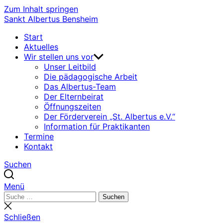
Zum Inhalt springen
Sankt Albertus Bensheim
Start
Aktuelles
Wir stellen uns vor
Unser Leitbild
Die pädagogische Arbeit
Das Albertus-Team
Der Elternbeirat
Öffnungszeiten
Der Förderverein „St. Albertus e.V.“
Information für Praktikanten
Termine
Kontakt
Suchen
Menü
Suchen
Suchen
nach:
Suche
schließen
Schließen