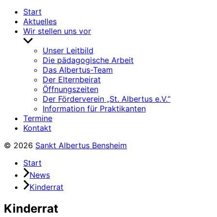
Start
Aktuelles
Wir stellen uns vor
Untermenü
anzeigen
Unser Leitbild
Die pädagogische Arbeit
Das Albertus-Team
Der Elternbeirat
Öffnungszeiten
Der Förderverein „St. Albertus e.V.“
Information für Praktikanten
Termine
Kontakt
© 2026
Sankt Albertus Bensheim
Start
News
Kinderrat
Kinderrat