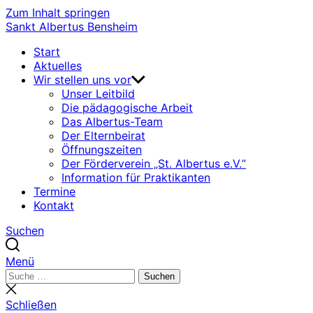
Zum Inhalt springen
Sankt Albertus Bensheim
Start
Aktuelles
Wir stellen uns vor
Unser Leitbild
Die pädagogische Arbeit
Das Albertus-Team
Der Elternbeirat
Öffnungszeiten
Der Förderverein „St. Albertus e.V.“
Information für Praktikanten
Termine
Kontakt
Suchen
Menü
Suchen
Suchen
nach:
Suche
schließen
Schließen