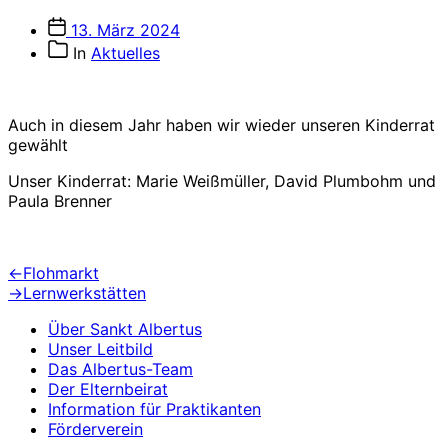
Veröffentlichungsdatum
13. März 2024
Beitragskategorien
In
Aktuelles
Auch in diesem Jahr haben wir wieder unseren Kinderrat
gewählt
Unser Kinderrat: Marie Weißmüller, David Plumbohm und
Paula Brenner
Beitragsnavigation
Vorheriger
←
Flohmarkt
Beitrag:
Nächster
→
Lernwerkstätten
Beitrag:
Über Sankt Albertus
Unser Leitbild
Das Albertus-Team
Der Elternbeirat
Information für Praktikanten
Förderverein